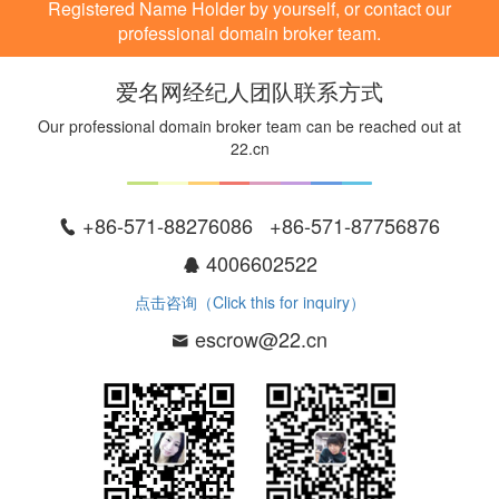
Registered Name Holder by yourself, or contact our
professional domain broker team.
爱名网经纪人团队联系方式
Our professional domain broker team can be reached out at
22.cn
+86-571-88276086 +86-571-87756876
4006602522
点击咨询（Click this for inquiry）
escrow@22.cn